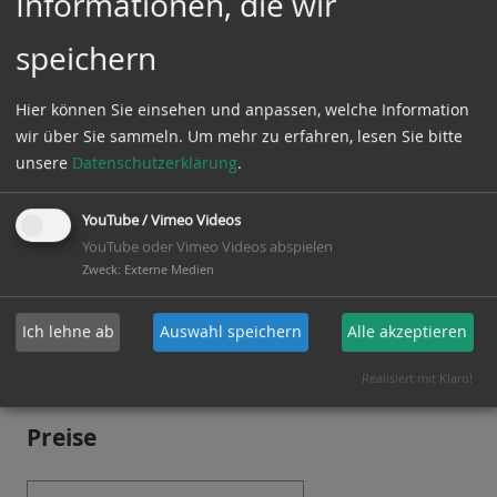
Informationen, die wir
Derzeit sind noch keine
speichern
Termine für offene
Touren geplant.
Hier können Sie einsehen und anpassen, welche Information
Sehr gerne könnt Ihr
wir über Sie sammeln.
Um mehr zu erfahren, lesen Sie bitte
als geschlossene
unsere
Datenschutzerklärung
.
Gruppe einen
individuellen
Termin
mit uns vereinbaren
.
YouTube / Vimeo Videos
YouTube oder Vimeo Videos abspielen
Tourinfos
Zweck
:
Externe Medien
Ich lehne ab
Auswahl speichern
Alle akzeptieren
Treffpunkt
: Montgelas-Statue
(Promenadeplatz)
Realisiert mit Klaro!
Preise