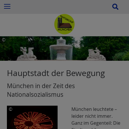
Z
S
Menu
u
u
m
c
I
h
n
e
h
©
a
Roman
l
StefkaFoto:
t
Roman
e
Stefka
Hauptstadt der Bewegung
s
p
München in der Zeit des
r
i
Nationalsozialismus
n
g
©
München leuchtete –
e
leider nicht immer.
Roman
n
Ganz im Gegenteil: Die
StefkaFoto: