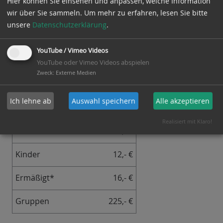
Hier können Sie einsehen und anpassen, welche Information
individuellen
Termin mit uns vereinbaren
.
wir über Sie sammeln.
Um mehr zu erfahren, lesen Sie bitte
unsere
Datenschutzerklärung
.
Tourinfos
YouTube / Vimeo Videos
Treffpunkt
: Sendlinger Tor (Im
YouTube oder Vimeo Videos abspielen
Durchgang)
Zweck
:
Externe Medien
Preise
Ich lehne ab
Auswahl speichern
Alle akzeptieren
Realisiert mit Klaro!
Erwachsene
20,- €
Kinder
12,- €
Ermäßigt*
16,- €
Gruppen
225,- €