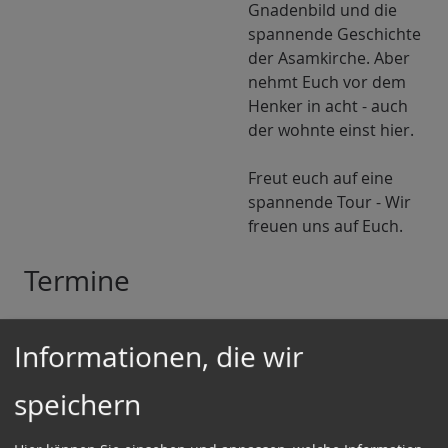
Gnadenbild und die
spannende Geschichte
der Asamkirche. Aber
nehmt Euch vor dem
Henker in acht - auch
der wohnte einst hier.
Freut euch auf eine
spannende Tour - Wir
freuen uns auf Euch.
Termine
Veranstalter:
Entdecke-München
Informationen, die wir
Derzeit sind noch keine Termine für offene Touren
speichern
geplant.
Sehr gerne könnt Ihr als geschlossene Gruppe einen