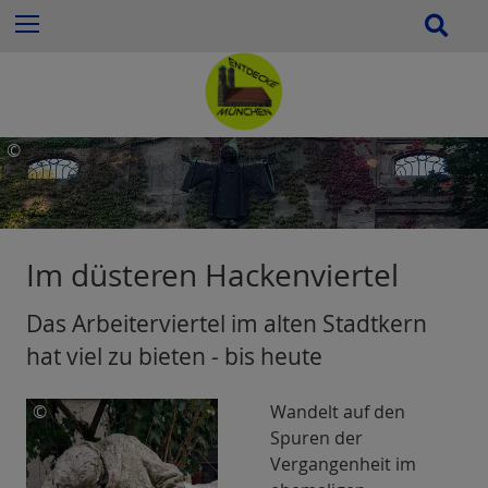
Z
S
Menu
u
u
m
c
I
h
n
e
h
©
a
Roman
l
StefkaFoto:
t
Roman
e
Stefka
Im düsteren Hackenviertel
s
p
Das Arbeiterviertel im alten Stadtkern
r
i
hat viel zu bieten - bis heute
n
g
©
Wandelt auf den
e
Spuren der
Roman
n
Vergangenheit im
StefkaFoto: