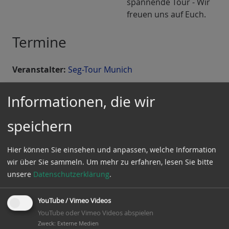
spannende Tour - Wir
freuen uns auf Euch.
Termine
Veranstalter:
Seg-Tour Munich
Aktuelle Termine und weitere Informationen
Informationen, die wir
entnehmt Ihr bitte der Seite
Seg-Tour Munich
.
Dort kann die Tour auch unkompliziert gebucht
speichern
werden.
Hier können Sie einsehen und anpassen, welche Information
Sehr gerne könnt Ihr als geschlossene Gruppe einen
wir über Sie sammeln.
Um mehr zu erfahren, lesen Sie bitte
individuellen
Termin mit Seg-Tour Munich
unsere
Datenschutzerklärung
.
vereinbaren
.
YouTube / Vimeo Videos
Tourinfos
YouTube oder Vimeo Videos abspielen
Zweck
:
Externe Medien