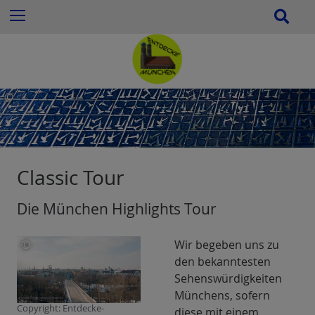
Z
S
Menu
u
u
m
c
I
h
n
e
h
©
a
Roman
l
StefkaFoto:
t
Roman
e
Stefka
Classic Tour
s
p
Die München Highlights Tour
r
i
n
©
Wir begeben uns zu
g
den bekanntesten
Roman
e
Sehenswürdigkeiten
StefkaFoto:
n
Münchens, sofern
Roman
Copyright: Entdecke-
diese mit einem
Stefka