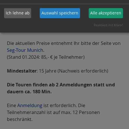
Treffpunkt
: Spielzeugmuseum am
Marienplatz (Im Durchgang)
Ich lehne ab
Auswahl speichern
Alle akzeptieren
Realisiert mit Klaro!
Preise
Die aktuellen Preise entnehmt Ihr bitte der Seite von
Seg-Tour Munich
.
(Stand 01.2024: 85,- € je Teilnehmer)
Mindestalter
: 15 Jahre (Nachweis erforderlich)
Die Touren finden ab 2 Anmeldungen statt und
dauern ca. 180 Min.
Eine
Anmeldung
ist erforderlich. Die
Teilnehmeranzahl ist auf max. 12 Personen
beschränkt.