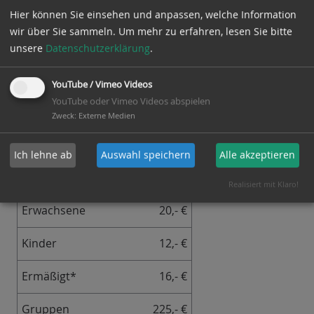
Sehr gerne könnt Ihr als geschlossene Gruppe einen
Hier können Sie einsehen und anpassen, welche Information
individuellen
Termin mit uns vereinbaren
.
wir über Sie sammeln.
Um mehr zu erfahren, lesen Sie bitte
unsere
Datenschutzerklärung
.
Tourinfos
YouTube / Vimeo Videos
YouTube oder Vimeo Videos abspielen
Treffpunkt
: Vor dem Haupteingang
Zweck
:
Externe Medien
(St.-Martins-Platz 1)
Ich lehne ab
Auswahl speichern
Alle akzeptieren
Preise
Realisiert mit Klaro!
Erwachsene
20,- €
Kinder
12,- €
Ermäßigt*
16,- €
Gruppen
225,- €