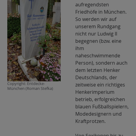
aufregendsten
StefkaFoto:
Friedhöfe in München.
Roman
So werden wir auf
Stefka
unserem Rundgang
nicht nur Ludwig II
begegnen (bzw. eine
ihm
naheschwimmende
Person), sondern auch
dem letzten Henker
Deutschlands, der
Copyright: Entdecke-
zeitweise ein richtiges
München (Roman Stefka)
Henkerimperium
betrieb, erfolgreichen
blauen Fußballspielern,
Modedesignern und
Kraftprotzen.
Von Sexikonen bis zu