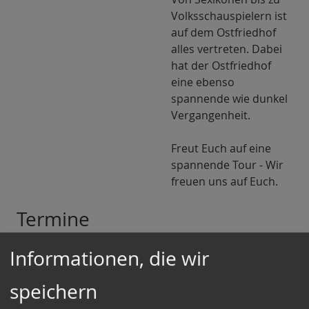
Volksschauspielern ist
auf dem Ostfriedhof
alles vertreten. Dabei
hat der Ostfriedhof
eine ebenso
spannende wie dunkel
Vergangenheit.
Freut Euch auf eine
spannende Tour - Wir
freuen uns auf Euch.
Termine
Informationen, die wir
Veranstalter:
Entdecke-München
speichern
Derzeit sind noch keine Termine für offene Touren
geplant.